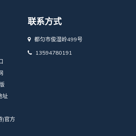
联系方式
都匀市俊湿岭499号
13594780191
口
网
版
地址
游)官方